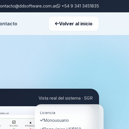
ontacto@ddsoftware.com.ar
+54 9 341 3451835
ontacto
Volver al inicio
Vista real del sistema · SGR
Licencia
Monousuario