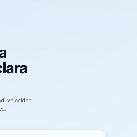
a
lara
ad, velocidad
es.