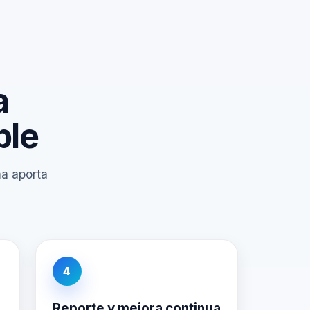
a
ble
ma aporta
4
Reporte y mejora continua