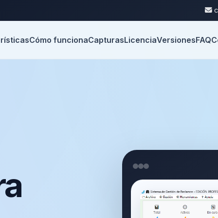
c
rísticas
Cómo funciona
Capturas
Licencia
Versiones
FAQ
C
ra