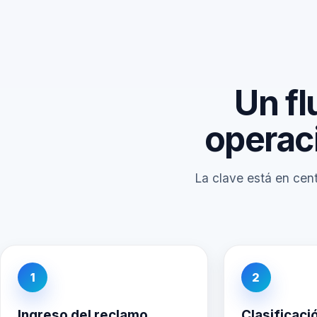
Un fl
operac
La clave está en centr
1
2
Ingreso del reclamo
Clasificaci