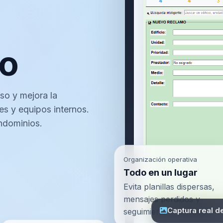
mo
so y mejora la
es y equipos internos.
ndominios.
Organización operativa
Todo en un lugar
Evita planillas dispersas,
mensajes perdidos y
Captura real d
seguimientos manuales.